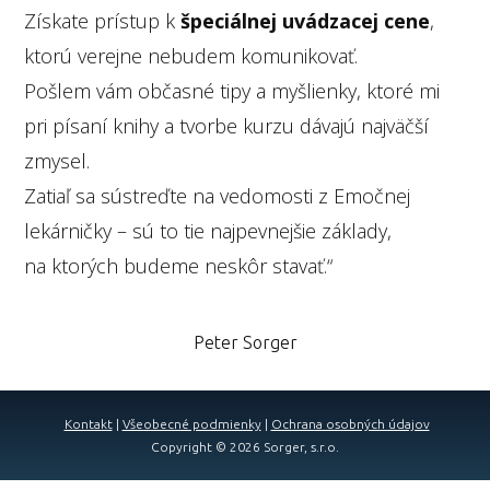
Získate prístup k
špeciálnej uvádzacej cene
,
ktorú verejne nebudem komunikovať.
Pošlem vám občasné tipy a myšlienky, ktoré mi
pri písaní knihy a tvorbe kurzu dávajú najväčší
zmysel.
Zatiaľ sa sústreďte na vedomosti z Emočnej
lekárničky – sú to tie najpevnejšie základy,
na ktorých budeme neskôr stavať.“
Peter Sorger
Kontakt
|
Všeobecné podmienky
|
Ochrana osobných údajov
Copyright © 2026 Sorger, s.r.o.