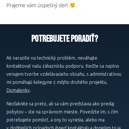
Prajeme vám úspešný deň
POTREBUJETE PORADIŤ?
Ak narazíte na technický problém, neváhajte
kontaktovať našu zákaznícku podporu. Keďže sa naplno
venujem tvorbe vzdelávacieho obsahu, s administratívou
mi pomáhajú kolegyne z môjho druhého projektu,
Domalenky
.
Nezľaknite sa preto, ak sa vám predstavia ako predaj
pobytov – ste na správnom mieste. Povedzte im, s čím
potrebujete pomôcť, a ony to vyriešia, alebo ma
v zložitejších prípadoch ihneď kontaktujú a doriešim to ja