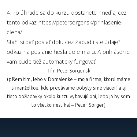
4. Po úhrade sa do kurzu dostanete hneď aj cez
tento odkaz https://petersorger.sk/prihlasenie-
clena/
Stačí si dať poslať dolu cez Zabudli ste údaje?
odkaz na poslanie hesla do e-mailu. A prihlásenie
vám bude tiež automaticky fungovať.
Tím PeterSorger.sk
(píšem tím, lebo v Domalenke – moja firma, ktorú máme
s manželkou, kde predávame pobyty sme viacerí a aj
tieto požiadavky okolo kurzu vybavujú oni, lebo ja by som
to všetko nestíhal – Peter Sorger)