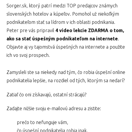
Sorger.sk, ktorý patrí medzi TOP predajcov známych
slovenských hotelov a kúpeľov. Pomohol už niekoľkým
podnikateľom stať sa lídrom v ich oblasti podnikania.
Peter pre vás pripravil
4 video lekcie ZDARMA o tom,
ako sa stať úspešným podnikateľom na internete
.
Objavte aj vy tajomstvá úspešných na internete a použite
ich vo svoj prospech.
Zamysleli ste sa niekedy nad tým, čo robia úspešní online
podnikatelia lepšie, na rozdiel od tých, ktorým sa nedarí?
Zatiaľ čo oni získavajú, ostatní strácajú?
Zadajte nižšie svoju e-mailovú adresu a zistite:
prečo to nefunguje vám,
čo úspešní podnikatelia robia inak,