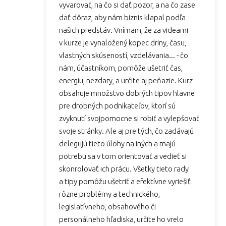
vyvarovať, na čo si dať pozor, a na čo zase
dať dôraz, aby nám biznis klapal podľa
našich predstáv. Vnímam, že za videami
v kurze je vynaložený kopec driny, času,
vlastných skúseností, vzdelávania... - čo
nám, účastníkom, pomôže ušetriť čas,
energiu, nezdary, a určite aj peňazie. Kurz
obsahuje množstvo dobrých tipov hlavne
pre drobných podnikateľov, ktorí sú
zvyknutí svojpomocne si robiť a vylepšovať
svoje stránky. Ale aj pre tých, čo zadávajú
delegujú tieto úlohy na iných a majú
potrebu sa v tom orientovať a vedieť si
skonrolovať ich prácu. Všetky tieto rady
a tipy pomôžu ušetriť a efektívne vyriešiť
rôzne problémy a technického,
legislatívneho, obsahového či
personálneho hľadiska, určite ho vrelo