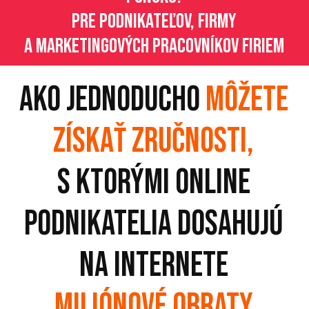
Pre Podnikateľov, firmy
a marketingových pracovníkov firiem
ako jednoducho
môžete
získať zručnosti,
s ktorými online
podnikatelia dosahujú
na internete
miliónové obraty