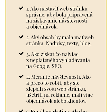
1. Ako nastaviť web stránku
správne, aby bola pripravená
na získavanie návštevnosti
a objednávok.
2. Aký obsah by mala mať web
stránka. Nadpisy, texty, blog.
3. Ako získať čo najviac
z neplateného vyhľadávania
na Google, SEO.
4. Meranie návštevnosti. Ako
a prečo to robiť, aby ste
zlepšili svoju web stránku,
ušetrili na reklame, mali viac
objednávok alebo klientov.
5. Email marketing. Ako ho