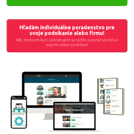
Hľadám individuálne poradenstvo pre
svoje podnikanie alebo firmu!
NIE, nechcem kurz, potrebujem sa rýchlo posunúť vpred vo
svojom online podnikaní.