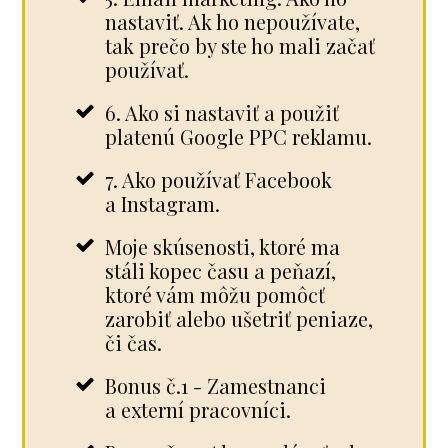
nastaviť. Ak ho nepoužívate,
tak prečo by ste ho mali začať
používať.
6. Ako si nastaviť a použiť
platenú Google PPC reklamu.
7. Ako používať Facebook
a Instagram.
Moje skúsenosti, ktoré ma
stáli kopec času a peňazí,
ktoré vám môžu pomôcť
zarobiť alebo ušetriť peniaze,
či čas.
Bonus č.1 - Zamestnanci
a externí pracovníci.