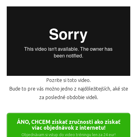
Pozrite si toto video.
Bude to pre vás možno jedno z najdôležitejších, aké ste
za posledné obdobie videli.
ÁNO, CHCEM získať zručnosti ako získať
viac objednávok z internetu!
Objednávam si vstup do video tréningu len za 24 eur!