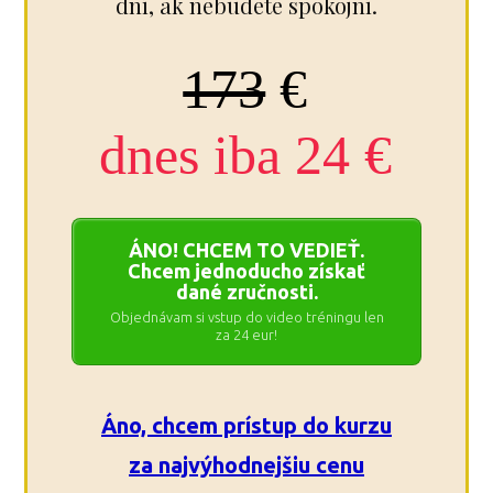
dní, ak nebudete spokojní.
173
€
dnes iba 24 €
ÁNO! CHCEM TO VEDIEŤ.
Chcem jednoducho získať
dané zručnosti.
Objednávam si vstup do video tréningu len
za 24 eur!
Áno, chcem prístup do kurzu
za najvýhodnejšiu cenu