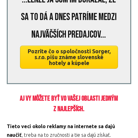
sa to dá a dnes patríme medzi
najväčších predajcov...
Pozrite čo o spoločnosti Sorger,
s.r.o. píšu známe slovenské
hotely a kúpele
Aj vy môžete byť vo vašej oblasti jedným
z najlepších.
Tieto veci okolo reklamy na internete sa dajú
naučiť
, treba na to zručnosti a tie sa dajú získať.