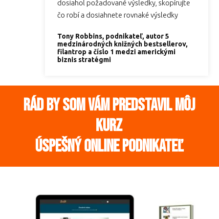
dosiahol požadované výsledky, skopírujte
čo robí a dosiahnete rovnaké výsledky
Tony Robbins, podnikateľ, autor 5
medzinárodných knižných bestsellerov,
filantrop a číslo 1 medzi americkými
biznis stratégmi
Rád by som vám predstavil môj
kurz
Úspešný online podnikateľ