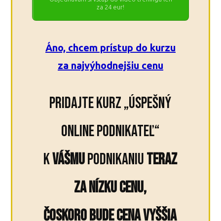
za 24 eur!
Áno, chcem prístup do kurzu
za najvýhodnejšiu cenu
Pridajte kurz „úspešný
online podnikateľ“
k
VÁŠMU
podnikaniu
TERAZ
za nízku cenu,
čoskoro bude cena vyššia