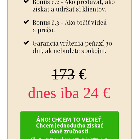
Bonus č.2 - Ako predávať, ako
získať a udržať si klientov.
Bonus č.3 - Ako točiť videá
a prečo.
Garancia vrátenia peňazí 30
dní, ak nebudete spokojní.
173
€
dnes iba 24 €
ÁNO! CHCEM TO VEDIEŤ.
Chcem jednoducho získať
dané zručnosti.
Objednávam si vstup do video tréningu len