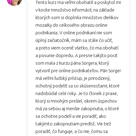
Tento kurz ma veľmi obohatil a poskytol mi
v kocke množstvo informácií, na základe
ktorých som si doplnila množstvo dielikov
mozaiky do celkového obrazu online
podnikania. V online podnikaní nie som
úplný začiatočník, mám sa stále čo učiť,
a preto viem oceniť všetko, čo ma obohatí
a posunie dopredu. A presne takýto pocit
som mala z kurzu pána Sorgera, ktorý
vytvoril pre online podnikateľov. Pán Sorger
má veľmi ľudský prístup, je prirodzený,
ochotný podeliť sa so skúsenosťami, ktoré
nadobúdal celé roky. Je to človek z praxe,
ktorý si mnohým prešiel, okrem úspechov
má za sebou aj menšie zakopnutia, o ktoré
sa ochotne podelí a vie poradiť, ako
takýmto zakopnutiam predísť. Vie tiež
poradiť, čo funguje, a čo nie, čomu sa