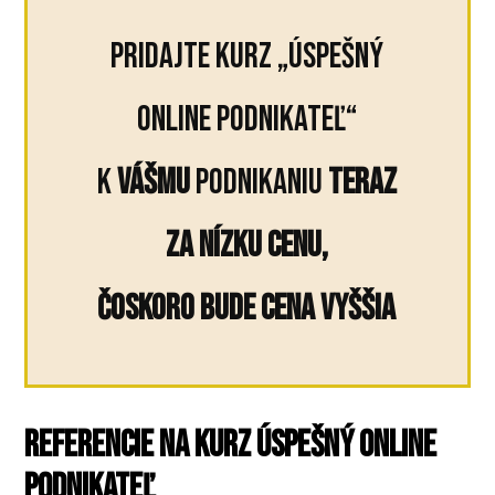
Pridajte kurz „úspešný
online podnikateľ“
k
VÁŠMU
podnikaniu
TERAZ
za nízku cenu,
čoskoro bude cena vyššia
referencie na kurz Úspešný online
podnikateľ