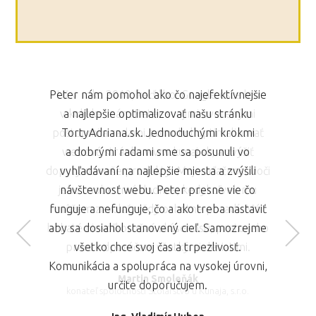
Peter nám pomohol ako čo najefektívnejšie
Už v roku 2010, keď "bol Google ešte len
v kolíske" nám Peter svojimi overenými
a najlepšie optimalizovať našu stránku
postupmi a radami pomohol optimalizovať
TortyAdriana.sk. Jednoduchými krokmi
webovú stránku www.kunaj.sk, a zvýšiť
a dobrými radami sme sa posunuli vo
dopyty na naše produkty. Moja vďačnosť voči
vyhľadávaní na najlepšie miesta a zvýšili
jeho osobe trvá dodnes, kedykoľvek mu
návštevnosť webu. Peter presne vie čo
funguje a nefunguje, čo a ako treba nastaviť
môžem zavolať, vždy ochotne poradí. Má
bohaté niekoľkoročné skúsenosti, preto jeho
aby sa dosiahol stanovený cieľ. Samozrejme
prácu odporúčam všetkými desiatimi.
všetko chce svoj čas a trpezlivosť.
Slavomír Smoleňák
Komunikácia a spolupráca na vysokej úrovni,
konateľ spoločností iZlato s.r.o.
Martin Smoleňák
určite doporučujem.
konateľ spoločnosti Stolárstvo u Kunaja, s.r.o.