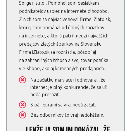
Sorger, s.r.o.. Pomohol som desiatkam
podnikateľov uspieť na internete dlhodobo.
Z nich som sa najviac venoval firme iZlato.sk,
ktorej som pomáhal od úplných začiatkov
na internete, a ktorá patrí medzi najväčších
predajcov zlatých šperkov na Slovensku.
Firma iZlato.sk sa rozrástla, pôsobí aj
na zahraničných trhoch a svoj tovar ponúka
v e-shope, ako aj kamenných predajniach.
Na začiatku ma viacerí odhovárali, že
internet je plný konkurencie, že sa už
nedá preraziť.
S pár eurami sa vraj nedá začať.
Bez odborníkov to vraj nedokážem.
...lenže ja som im dokázal, že