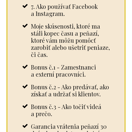
7. Ako používať Facebook
a Instagram.
Moje skúsenosti, ktoré ma
stáli kopec času a peňazí,
ktoré vám môžu pomôcť
zarobiť alebo ušetriť peniaze,
či čas.
Bonus č.1 - Zamestnanci
a externí pracovníci.
Bonus č.2 - Ako predávať, ako
získať a udržať si klientov.
Bonus č.3 - Ako točiť videá
a prečo.
Garancia vrátenia peňazí 30