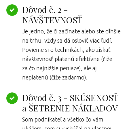
Dôvod č. 2 -
NÁVŠTEVNOSŤ
Je jedno, že či začínate alebo ste dlhšie
na trhu, vždy sa dá osloviť viac ľudí.
Povieme si o technikách, ako získať
návštevnosť platenú efektívne (čiže
za čo najnižšie peniaze), ale aj
neplatenú (čiže zadarmo).
Dôvod č. 3 - SKÚSENOSŤ
a ŠETRENIE NÁKLADOV
Som podnikateľ a všetko čo vám
ukážem, som si vyskúšal na vlastnej