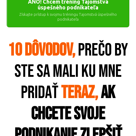
ÁNO! Chcem tréning Tajomstvá
úspešného podnikateľa
Získajte prístup k svojmu tréningu Tajomstvá úspešného
podnikateľa
10 dôvodov,
prečo by
ste sa mali ku mne
pridať
TERAZ,
ak
chcete svoje
podnikanie zlepšiť