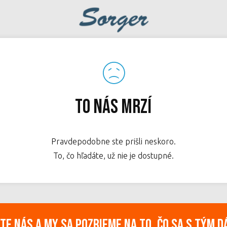
To nás mrzí
Pravdepodobne ste prišli neskoro.
To, čo hľadáte, už nie je dostupné.
e nás a my sa pozrieme na to, čo sa s tým d