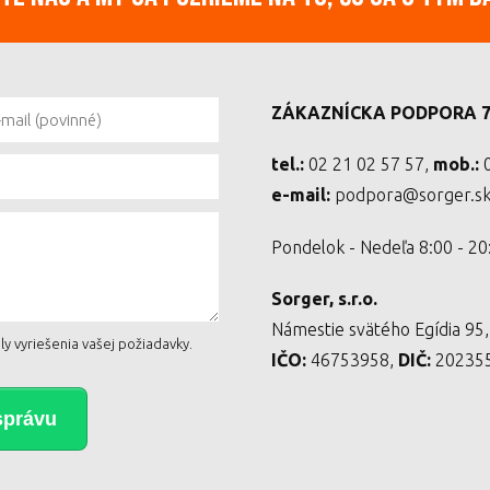
ZÁKAZNÍCKA PODPORA 7 
tel.:
02 21 02 57 57,
mob.:
0
e-mail:
podpora@sorger.s
Pondelok - Nedeľa 8:00 - 20
Sorger, s.r.o.
Námestie svätého Egídia 95
y vyriešenia vašej požiadavky.
IČO:
46753958,
DIČ:
20235
správu