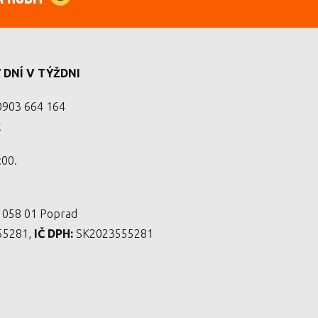
DNÍ V TÝŽDNI
903 664 164
k
:00.
, 058 01 Poprad
55281,
IČ DPH:
SK2023555281