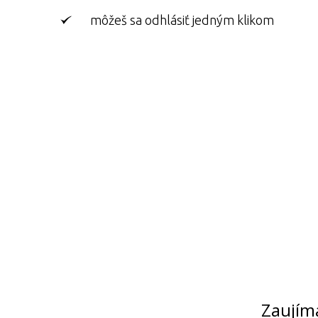
môžeš sa odhlásiť jedným klikom
Zaujíma