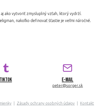
j ako vytvoriť zmysluplný vzťah, ktorý vydrží.
ligman, nakoľko definovať šťastie je veľmi náročné.
TikTok
E-mail
peter@sorger.sk
mienky
Zásady ochrany osobných údajov
Kontakt