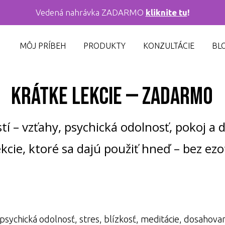
Vedená nahrávka ZADARMO
kliknite tu
!
MÔJ PRÍBEH
PRODUKTY
KONZULTÁCIE
BL
Krátke lekcie — zadarmo
tí – vzťahy, psychická odolnosť, pokoj a 
kcie, ktoré sa dajú použiť hneď – bez ezo
psychická odolnosť, stres, blízkosť, meditácie, dosahovan