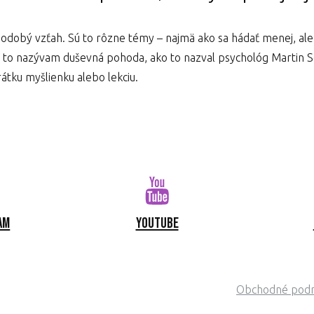
hodobý vzťah. Sú to rôzne témy – najmä ako sa hádať menej, ale a
r to nazývam duševná pohoda, ako to nazval psychológ Martin Se
átku myšlienku alebo lekciu.
am
Youtube
Obchodné pod