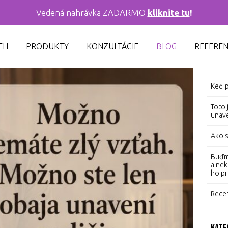
Vedená nahrávka ZADARMO
kliknite tu
!
EH
PRODUKTY
KONZULTÁCIE
BLOG
REFEREN
Najn
Keď p
Toto 
unave
Ako s
Buďme
a nek
ho pr
Recen