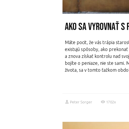
Ako sa vyrovnať s
Máte pocit, že vás trápia staros
existujú spôsoby, ako prekonať 
a znova získať kontrolu nad svo
bojíte o peniaze, nie ste sami. 
života, sa v tomto ťažkom obdob
Peter Sorger
1702x