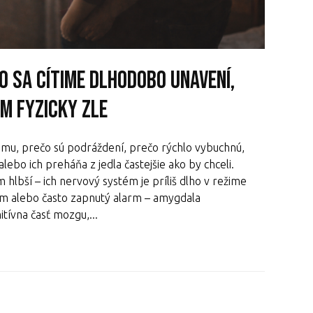
o sa cítime dlhodobo unavení,
ám fyzicky zle
tomu, prečo sú podráždení, prečo rýchlo vybuchnú,
lebo ich preháňa z jedla častejšie ako by chceli.
hlbší – ich nervový systém je príliš dlho v režime
rm alebo často zapnutý alarm – amygdala
tívna časť mozgu,...