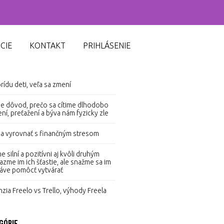
CIE
KONTAKT
PRIHLÁSENIE
ovšie články
rídu deti, veľa sa zmení
je dôvod, prečo sa cítime dlhodobo
ní, preťažení a býva nám fyzicky zle
a vyrovnať s finančným stresom
 silní a pozitívni aj kvôli druhým
azme im ich šťastie, ale snažme sa im
áve pomôcť vytvárať
zia Freelo vs Trello, výhody Freela