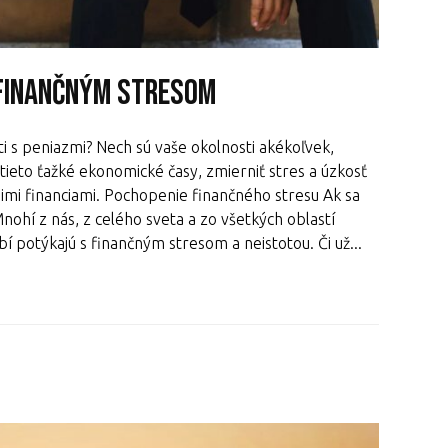
 finančným stresom
ti s peniazmi? Nech sú vaše okolnosti akékoľvek,
tieto ťažké ekonomické časy, zmierniť stres a úzkosť
jimi financiami. Pochopenie finančného stresu Ak sa
Mnohí z nás, z celého sveta a zo všetkých oblastí
í potýkajú s finančným stresom a neistotou. Či už...