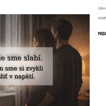
Úzkos
Vzťa
Prid