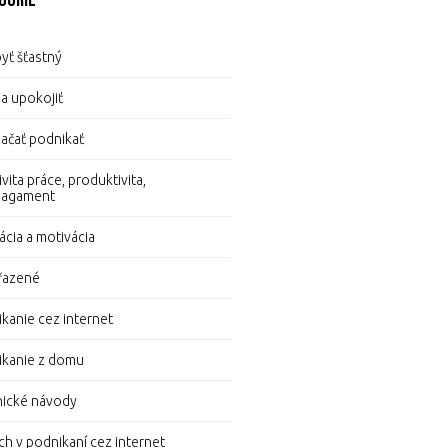
górie
yť šťastný
a upokojiť
ačať podnikať
ivita práce, produktivita,
nagament
rácia a motivácia
řazené
kanie cez internet
ikanie z domu
nické návody
h v podnikaní cez internet