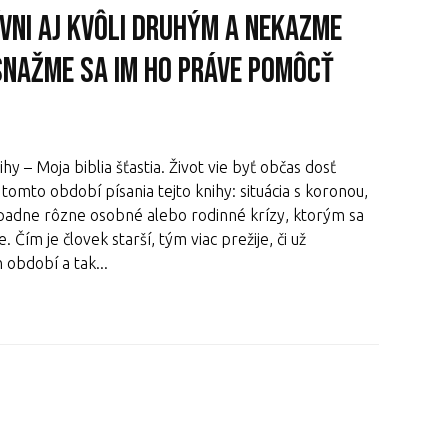
ívni aj kvôli druhým a nekazme
 snažme sa im ho práve pomôcť
y – Moja biblia šťastia. Život vie byť občas dosť
v tomto období písania tejto knihy: situácia s koronou,
ípadne rôzne osobné alebo rodinné krízy, ktorým sa
 Čím je človek starší, tým viac prežije, či už
období a tak...