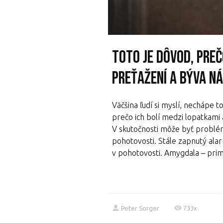
Toto je dôvod, preč
preťažení a býva n
Väčšina ľudí si myslí, nechápe 
prečo ich bolí medzi lopatkami a
V skutočnosti môže byť problém 
pohotovosti. Stále zapnutý ala
v pohotovosti. Amygdala – primi
Peter Sorger
733x