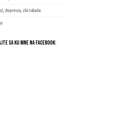
ť, depresia, zlá nálada
hy
ajte sa ku mne na Facebook: