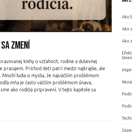
Kate
Ako b
Ako s
Ako z
a sa zmení
Efekt
time
ipravovanej knihy o vzťahoch, rodine a duševnej
 pracujem. Príchod detí patrí medzi najkrajšie, ale
Inšpi
a. Mnohí ľudia si myslia, že najväčším problémom
Neza
 Podľa mňa je často väčším problémom únava,
 sme ako rodičia pripravení. V tejto kapitole sa
Podni
Podn
Tech
Úspec