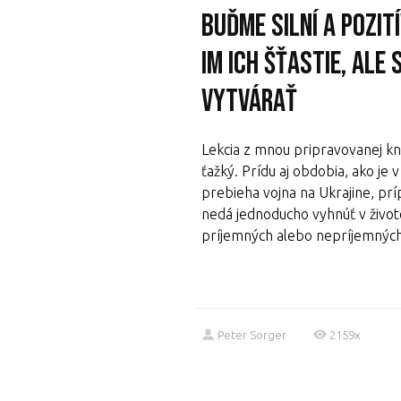
Buďme silní a pozit
im ich šťastie, ale
vytvárať
Lekcia z mnou pripravovanej knih
ťažký. Prídu aj obdobia, ako je 
prebieha vojna na Ukrajine, pr
nedá jednoducho vyhnúť v živote.
príjemných alebo nepríjemných 
Peter Sorger
2159x